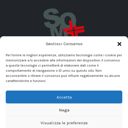
Gestisci Consenso
Home
L'Azienda
Prodotti
Servizi
News
Contatti
Per fornire le migliori esperienze, utilizziamo tecnologie come i cookie per
memorizzare e/o accedere alle informazioni del dispositivo. Il consenso
a queste tecnologie ci permetterà di elaborare dati come il
comportamento di navigazione o ID unici su questo sito. Non
acconsentire o ritirare il consenso può influire negativamente su alcune
caratteristiche e funzioni.
Accetta
Copyrights © 2025 SOM Officine Ortopediche S.r.l., P.IVA
01208080661. Developed by
Publipress srl
|
Termini e condizioni
|
Nega
Privacy Policy
&
Cookie Policy
Visualizza le preferenze