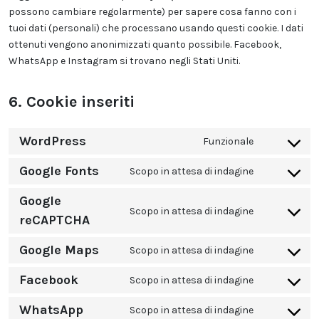
possono cambiare regolarmente) per sapere cosa fanno con i
tuoi dati (personali) che processano usando questi cookie. I dati
ottenuti vengono anonimizzati quanto possibile. Facebook,
WhatsApp e Instagram si trovano negli Stati Uniti.
6. Cookie inseriti
WordPress
Funzionale
Consent
to
Google Fonts
Scopo in attesa di indagine
service
Consent
wordpress
to
Google
service
Scopo in attesa di indagine
Consent
reCAPTCHA
google-
to
fonts
service
Google Maps
Scopo in attesa di indagine
Consent
google-
to
recaptcha
Facebook
Scopo in attesa di indagine
service
Consent
google-
to
WhatsApp
Scopo in attesa di indagine
maps
service
Consent