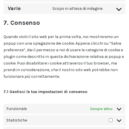
facebook
to
Varie
Scopo in attesa di indagine
service
Consent
whatsapp
to
7. Consenso
service
varie
Quando visiti il sito web per la prima volta, noi mostreremo un
popup con una spiegazione dei cookie. Appena clicchi su “Salva
preferenze”, dai il permesso a noi di usare le categorie di cookie e
plugin come descritto in questa dichiarazione relativa ai popup e
cookie. Puoi disabilitare i cookie attraverso il tuo browser, ma
prendi in considerazione, che il nostro sito web potrebbe non
funzionare più correttamente.
7.1 Gestisci le tue impostazioni di consenso
Funzionale
Sempre attivo
Statistiche
Statisti